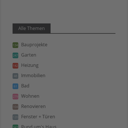
Alle Themen
Bauprojekte
134
Garten
247
Heizung
142
Immobilien
48
Bad
61
Wohnen
279
Renovieren
104
Fenster + Türen
120
Rund um's Haus
347