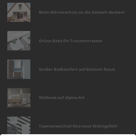
Beim Wärmeschutz an die Umwelt denken!
Grüne Basis für Traumterrassen
Großer Badkomfort auf kleinem Raum
Wellness auf alpine Art
Tapetenwechsel fürs neue Wohngefühl