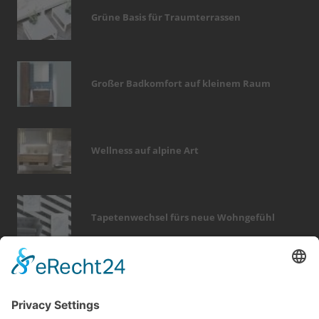
Grüne Basis für Traumterrassen
Großer Badkomfort auf kleinem Raum
Wellness auf alpine Art
Tapetenwechsel fürs neue Wohngefühl
Bericht Tags