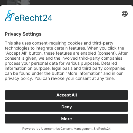
Bericht Tags
fenster
finanzierung
sanieren
photovoltaik
wellness
holz
beratung
möbel
wärme
sicherheit
türen
fußboden
rund ums haus
wintergarten
entfeuchtung
renovieren
heizung
badezimmer
dämmung
smart home
Kontakt
Impressum
Datenschutz
© Copyright
mvc.medien