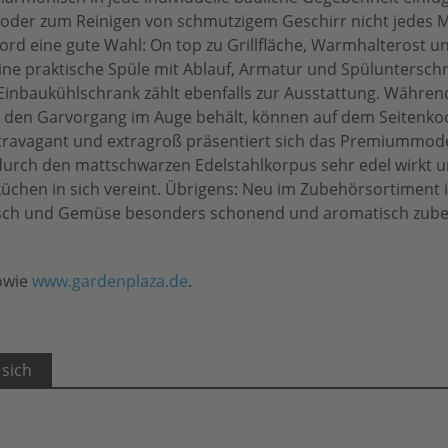
der zum Reinigen von schmutzigem Geschirr nicht jedes M
ford eine gute Wahl: On top zu Grillfläche, Warmhalterost u
eine praktische Spüle mit Ablauf, Armatur und Spüluntersch
 Einbaukühlschrank zählt ebenfalls zur Ausstattung. Währe
be den Garvorgang im Auge behält, können auf dem Seitenko
travagant und extragroß präsentiert sich das Premiummod
 durch den mattschwarzen Edelstahlkorpus sehr edel wirkt u
chen in sich vereint. Übrigens: Neu im Zubehörsortiment i
, Fisch und Gemüse besonders schonend und aromatisch zube
owie
www.gardenplaza.de
.
 sich