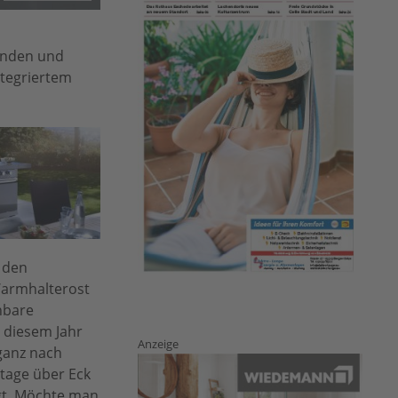
eunden und
ntegriertem
, den
Warmhalterost
hbare
t diesem Jahr
Anzeige
ganz nach
tage über Eck
ügt. Möchte man