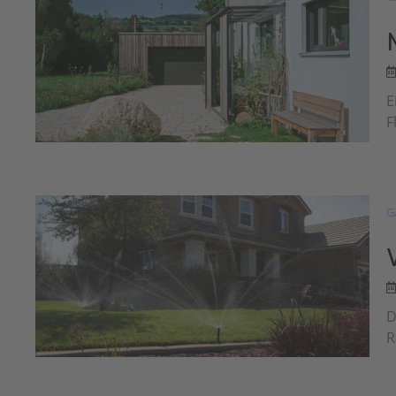
E
F
G
D
R