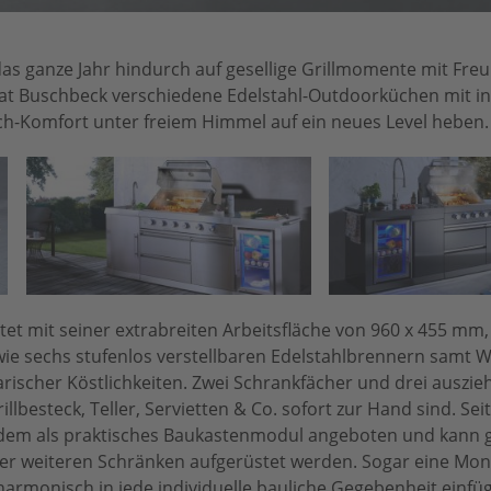
 das ganze Jahr hindurch auf gesellige Grillmomente mit Fr
 hat Buschbeck verschiedene Edelstahl-Outdoorküchen mit i
och-Komfort unter freiem Himmel auf ein neues Level heben.
tet mit seiner extrabreiten Arbeitsfläche von 960 x 455 mm
ie sechs stufenlos verstellbaren Edelstahlbrennern samt 
arischer Köstlichkeiten. Zwei Schrankfächer und drei auszie
lbesteck, Teller, Servietten & Co. sofort zur Hand sind. Sei
udem als praktisches Baukastenmodul angeboten und kann 
er weiteren Schränken aufgerüstet werden. Sogar eine Mon
 harmonisch in jede individuelle bauliche Gegebenheit einf