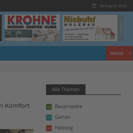
06 August 2026
MESSE
Alle Themen
n Komfort
Bauprojekte
134
Garten
247
Heizung
142