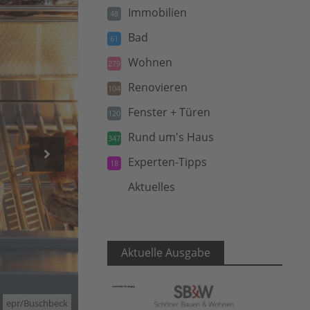
Immobilien
48
Bad
61
Wohnen
279
Renovieren
104
Fenster + Türen
120
Rund um's Haus
347
Experten-Tipps
18
Aktuelles
5
Aktuelle Ausgabe
epr/Buschbeck