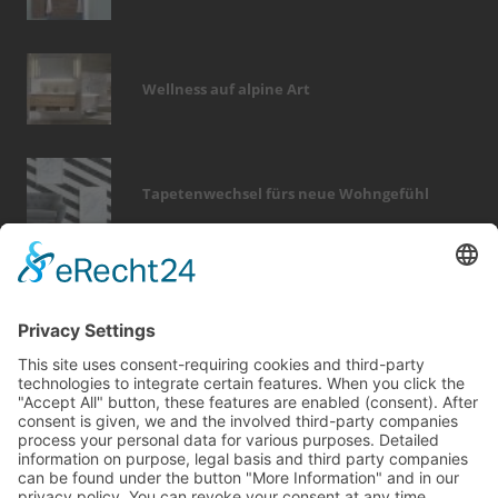
Wellness auf alpine Art
Tapetenwechsel fürs neue Wohngefühl
Bericht Tags
renovieren
finanzierung
möbel
fenster
hausbau
zaun
immobilien
förderung
fliesen
elektro
sicherheit
heizung
türen
kamin
keller
garten
küche
wärme
modernisieren