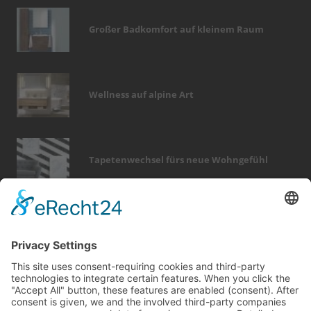
Großer Badkomfort auf kleinem Raum
Wellness auf alpine Art
Tapetenwechsel fürs neue Wohngefühl
Bericht Tags
sicherheit
renovieren
dämmung
keller
outdoor
fußboden
wintergarten
wellness