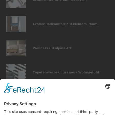
Großer Badkomfort auf kleinem Raum
Wellness auf alpine Art
Tapetenwechsel fürs neue Wohngefühl
Bericht Tags