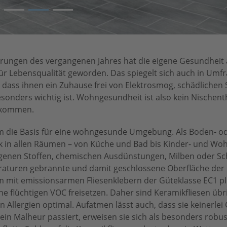
3
Foto
fahrungen des vergangenen Jahres hat die eigene Gesundheit 
r Lebensqualität geworden. Das spiegelt sich auch in Umfr
dass ihnen ein Zuhause frei von Elektrosmog, schädlichen
nders wichtig ist. Wohngesundheit ist also kein Nischen
gekommen.
am die Basis für eine wohngesunde Umgebung. Als Boden- 
k in allen Räumen – von Küche und Bad bis Kinder- und W
rgenen Stoffen, chemischen Ausdünstungen, Milben oder Sc
raturen gebrannte und damit geschlossene Oberfläche der
 mit emissionsarmen Fliesenklebern der Güteklasse EC1 plu
ine flüchtigen VOC freisetzen. Daher sind Keramikfliesen übr
 Allergien optimal. Aufatmen lässt auch, dass sie keinerle
n Malheur passiert, erweisen sie sich als besonders robu