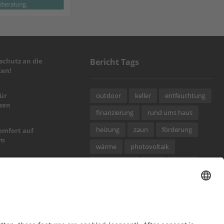
chutz an die
Bericht Tags
en!
outdoor
keller
entfeuchtung
für
sen
finanzierung
rund ums haus
heizung
zaun
förderung
omfort auf
um
wärme
photovoltaik
smart home
holz
garten
alpine Art
beratung
fußboden
möbel
renovieren
elektro
sel fürs neue
dämmung
fotovoltaik