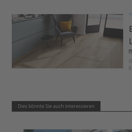
W
O
E
Dies könnte Sie auch interessieren