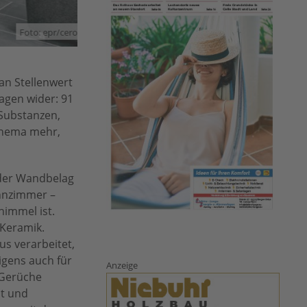
: epr/cero-epr.de
an Stellenwert
agen wider: 91
 Substanzen,
thema mehr,
oder Wandbelag
ohnzimmer –
himmel ist.
 Keramik.
s verarbeitet,
igens auch für
Anzeige
i Gerüche
st und