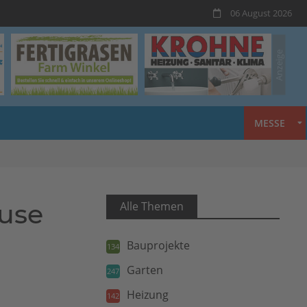
06 August 2026
MESSE
ause
Alle Themen
Bauprojekte
134
Garten
247
Heizung
142