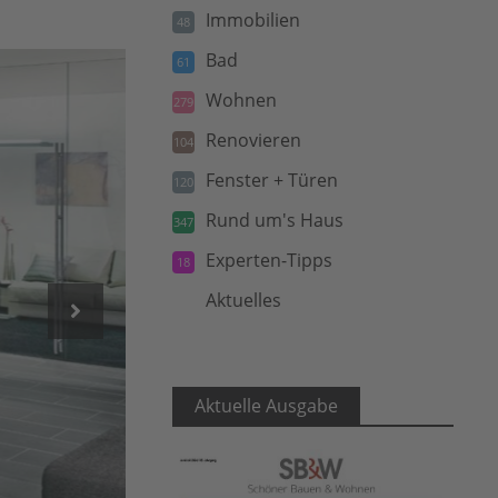
Immobilien
48
Bad
61
Wohnen
279
Renovieren
104
Fenster + Türen
120
Rund um's Haus
347
Experten-Tipps
18
Aktuelles
5
Aktuelle Ausgabe