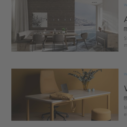
W
S
m
W
M
e