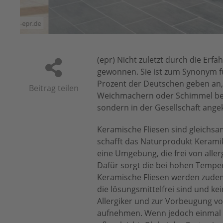
1
2
pr.de
(epr) Nicht zuletzt durch die Er
gewonnen. Sie ist zum Synonym fü
Prozent der Deutschen geben an, 
Beitrag teilen
Weichmachern oder Schimmel beso
sondern in der Gesellschaft an
Keramische Fliesen sind gleichs
schafft das Naturprodukt Kerami
eine Umgebung, die frei von alle
Dafür sorgt die bei hohen Tempe
Keramische Fliesen werden zudem
die lösungsmittelfrei sind und ke
Allergiker und zur Vorbeugung von
aufnehmen. Wenn jedoch einmal ei