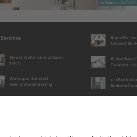
Beim Wärmes
 Berichte
Umwelt denk
Neuer Wohnraum unterm
Grüne Basis 
Dach
Traumterras
Wohnqualität statt
Großer Badk
Gewinnmaximierung
kleinem Ra
Haustür-Highlights in
Wellness auf 
Holzoptik
Natürlich schön,
Tapetenwech
pflegeleicht und nachhaltig
Wohngefühl