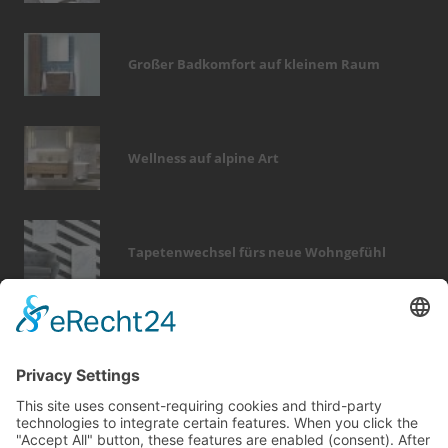
Großer Badkomfort auf kleinem Raum
Wellness auf alpine Art
Tapetenwechsel fürs neue Wohngefühl
Bericht Tags
entfeuchtung
hausbau
beratung
keller