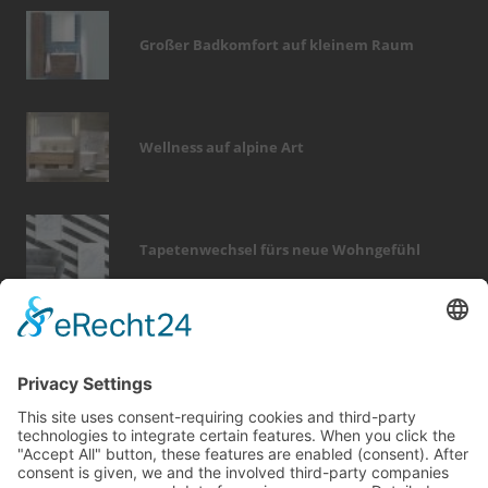
Großer Badkomfort auf kleinem Raum
Wellness auf alpine Art
Tapetenwechsel fürs neue Wohngefühl
Bericht Tags
elektro
hausbau
möbel
wellness
feuer
beratung
holz
dekoration
wärme
sanieren