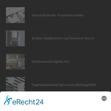
Grüne Basis für Traumterrassen
Großer Badkomfort auf kleinem Raum
Wellness auf alpine Art
Tapetenwechsel fürs neue Wohngefühl
Bericht Tags