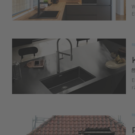
W
E
R
E
r
R