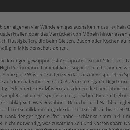
b der eigenen vier Wände einiges aushalten muss, ist kein 
stierkrallen oder das Verrücken von Möbeln hinterlassen 
ch Flüssigkeiten, die beim Gießen, Baden oder Kochen au
altig in Mitleidenschaft ziehen.
sforderungen gewappnet ist Aquaprotect Smart Silent von 
se High Performance Laminat kann sogar in Feuchträumen w
 Seine gute Wasserresistenz verdank es einer speziellen Sp
e auf dem patentierten O.R.C.A.-Prinzip (Organic Rigid Cor
fältig zerkleinerten Holzfasern, aus denen die Laminatdielen
komplett mit einem speziellen organischen Bindemittel um
gkeit abkapselt. Was Bewohner, Besucher und Nachbarn gl
h- und Trittschalldämmung, die den Trittschall um bis zu 50 
rt. Dank der geringen Aufbauhöhe – schlanke 7 mm inkl. 1 mm
. R. nicht notwendig, was zusätzlich Zeit und Kosten spart. D