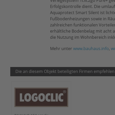
Verlegesystem 1clic2go Pure+ gew
Erfolgskontrolle dient. Die umla
Aquaprotect Smart Silent ist licht
Fußbodenheizungen sowie in Räu
zahlreichen funktionalen Vortei
erhältliche Bodenbelag mit acht a
die Nutzung im Wohnbereich inkl
Mehr unter
www.bauhaus.info
,
ww
Die an diesem Objekt beteiligten Firmen empfehlen