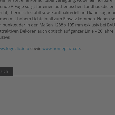
ährleistet eine komfortable Verlegung, wobei ein hörbarer K
ufende V-Fuge sorgt für einen authentischen Landhausdielen
echt, thermisch stabil sowie antibakteriell und kann sogar a
men mit hohem Lichteinfall zum Einsatz kommen. Neben s
len punktet der in den Maßen 1288 x 195 mm exklusiv bei B
ttraktiven Dekoren auch optisch auf ganzer Linie – 20 Jahre 
usive!
w.logoclic.info
sowie
www.homeplaza.de
.
 sich