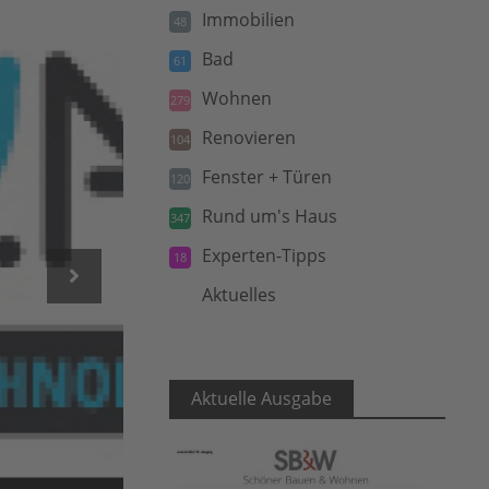
Immobilien
48
Bad
61
Wohnen
279
Renovieren
104
Fenster + Türen
120
Rund um's Haus
347
Experten-Tipps
18
Aktuelles
5
Aktuelle Ausgabe