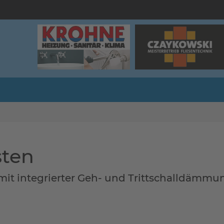
sten
it integrierter Geh- und Trittschalldämmun