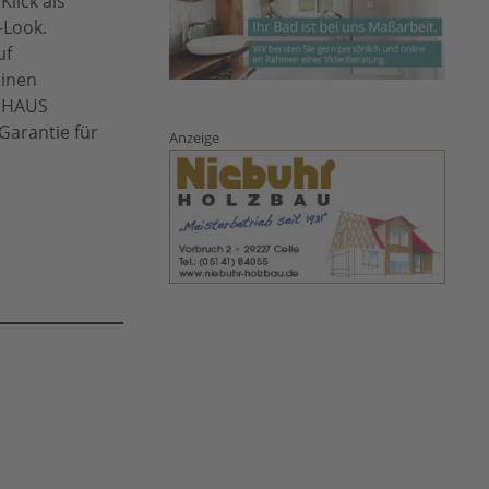
lick als
-Look.
uf
einen
AUHAUS
Garantie für
Anzeige