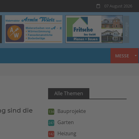
07 August 2026
MESSE
Alle Themen
g sind die
Bauprojekte
134
Garten
247
Heizung
142