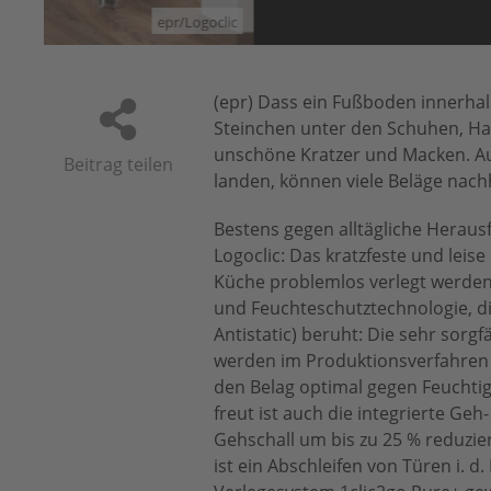
oclic
(epr) Dass ein Fußboden innerhal
Steinchen unter den Schuhen, Hau
unschöne Kratzer und Macken. Au
Beitrag teilen
landen, können viele Beläge nachh
Bestens gegen alltägliche Herau
Logoclic: Das kratzfeste und lei
Küche problemlos verlegt werden.
und Feuchteschutztechnologie, di
Antistatic) beruht: Die sehr sorg
werden im Produktionsverfahren 
den Belag optimal gegen Feuchti
freut ist auch die integrierte Ge
Gehschall um bis zu 25 % reduzie
ist ein Abschleifen von Türen i. d