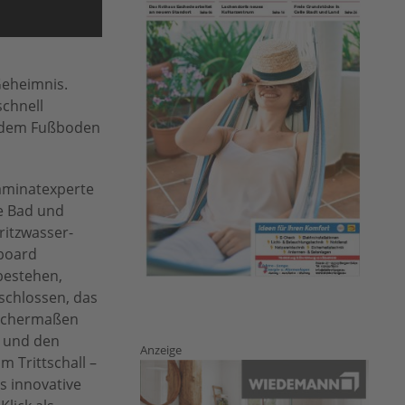
epr/Logoclic
Geheimnis.
schnell
f dem Fußboden
Laminatexperte
ie Bad und
ritzwasser-
eboard
 bestehen,
schlossen, das
eichermaßen
% und den
Anzeige
 Trittschall –
as innovative