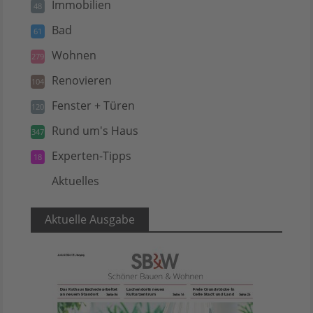
Immobilien
48
Bad
61
Wohnen
279
Renovieren
104
Fenster + Türen
120
Rund um's Haus
347
Experten-Tipps
18
Aktuelles
5
Aktuelle Ausgabe