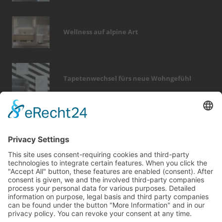
Wellness auf alpine Art
Tapetenwechsel fürs neue Wohngefühl
Bericht Tags
wärme
möbel
hausbau
förderung
finanzierung
heizung
photovoltaik
sicherheit
fußboden
fenster
outdoor
fliesen
dämmung
smart home
keller
beratung
küche
zaun