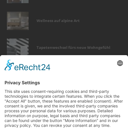
Wellness auf alpine Art
Tapetenwechsel fürs neue Wohngefühl
Bericht Tags
modernisieren
wintergarten
küche
heizung
immobilien
fenster
hausbau
fliesen
kamin
möbel
wärme
keller
dach
finanzierung
sicherheit
outdoor
dekoration
holz
türen