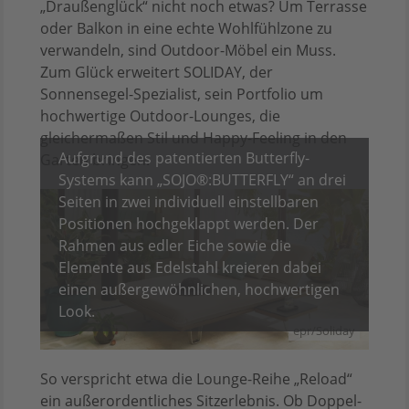
„Draußenglück“ nicht noch etwas? Um Terrasse
oder Balkon in eine echte Wohlfühlzone zu
verwandeln, sind Outdoor-Möbel ein Muss.
Zum Glück erweitert SOLIDAY, der
Sonnensegel-Spezialist, sein Portfolio um
hochwertige Outdoor-Lounges, die
gleichermaßen Stil und Happy-Feeling in den
Aufgrund des patentierten Butterfly-
Garten bringen.
Systems kann „SOJO®:BUTTERFLY“ an drei
Seiten in zwei individuell einstellbaren
Positionen hochgeklappt werden. Der
Rahmen aus edler Eiche sowie die
Elemente aus Edelstahl kreieren dabei
einen außergewöhnlichen, hochwertigen
Look.
epr/Soliday
So verspricht etwa die Lounge-Reihe „Reload“
ein außerordentliches Sitzerlebnis. Ob Doppel-