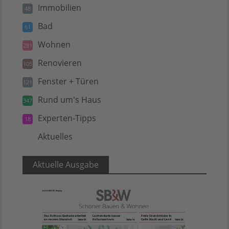
Immobilien
48
Bad
61
Wohnen
281
Renovieren
105
Fenster + Türen
121
Rund um's Haus
347
Experten-Tipps
18
Aktuelles
5
Aktuelle Ausgabe