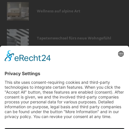
Wellness auf alpine Art
Tapetenwechsel fürs neue Wohngefühl
Bericht Tags
sanieren
dämmung
beratung
outdoor
fenster
kamin
wellness
immobilien
förderung
dekoration
entfeuchtung
smart home
modernisieren
keller
elektro
badezimmer
rund ums haus
wärme
heizung
möbel