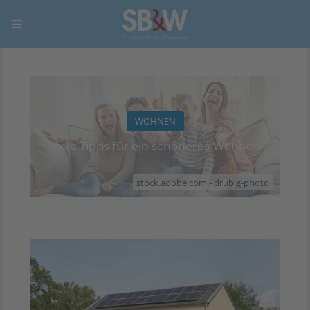
WOHNEN
Viele Tipps für ein schöneres Wohnen
stock.adobe.com - drubig-photo