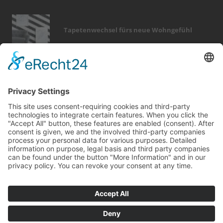
Tapetenwechsel fürs neue Wohngefühl
Bericht Tags
zaun
modernisieren
sicherheit
feuer
immobilien
hausbau
wintergarten
heizung
fotovoltaik
dekoration
küche
holz
rund ums haus
möbel
elektro
wellness
entfeuchtung
dach
fenster
finanzierung