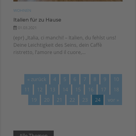
WOHNEN
Italien für zu Hause
01.03.2021
(epr) „Italia, ci manchi! – Italien, du fehlst uns!
Deine Leichtigkeit des Seins, dein Caffè
ristretto, l’amore und il cuore,...
« zurück
4
5
6
7
8
9
10
11
12
13
14
15
16
17
18
19
20
21
22
23
24
vor »
Alle Themen