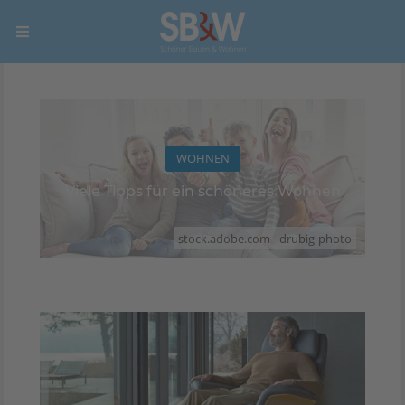
WOHNEN
Viele Tipps für ein schöneres Wohnen
stock.adobe.com - drubig-photo