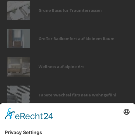
Grüne Basis für Traumterrassen
Großer Badkomfort auf kleinem Raum
Wellness auf alpine Art
Tapetenwechsel fürs neue Wohngefühl
Bericht Tags