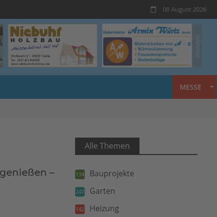
08 August 2026
MESSE
Alle Themen
 genießen –
Bauprojekte
134
Garten
247
Heizung
142