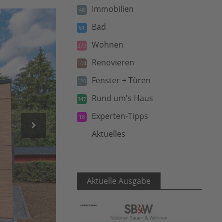
Immobilien
48
Bad
61
Wohnen
279
Renovieren
104
Fenster + Türen
120
Rund um's Haus
347
Experten-Tipps
18
Aktuelles
5
Aktuelle Ausgabe