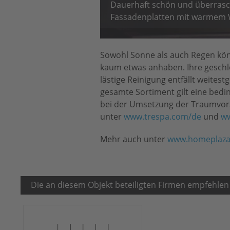
Dauerhaft schön und überrasch
Fassadenplatten mit warmem W
Sowohl Sonne als auch Regen kön
kaum etwas anhaben. Ihre geschl
lästige Reinigung entfällt weitest
gesamte Sortiment gilt eine bedi
bei der Umsetzung der Traumvorst
unter
www.trespa.com/de
und
ww
Mehr auch unter
www.homeplaza
Die an diesem Objekt beteiligten Firmen empfehlen