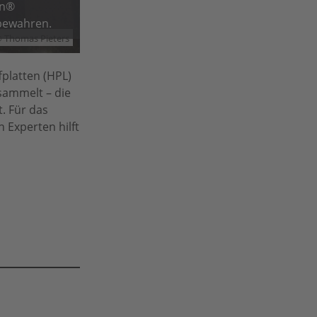
on®
bewahren.
 Thomas Pieters
platten (HPL)
sammelt – die
t. Für das
 Experten hilft