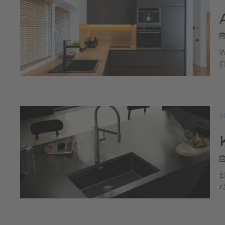
W
E
R
E
r