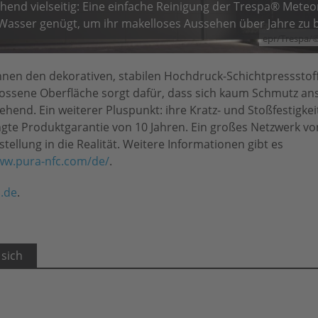
end vielseitig: Eine einfache Reinigung der Trespa® Mete
asser genügt, um ihr makelloses Aussehen über Jahre zu 
epr/Trespa/©
nen den dekorativen, stabilen Hochdruck-Schichtpressstoff
ossene Oberfläche sorgt dafür, dass sich kaum Schmutz an
gehend. Ein weiterer Pluspunkt: ihre Kratz- und Stoßfestigkei
ngte Produktgarantie von 10 Jahren. Ein großes Netzwerk von
ellung in die Realität. Weitere Informationen gibt es
w.pura-nfc.com/de/
.
.de
.
 sich