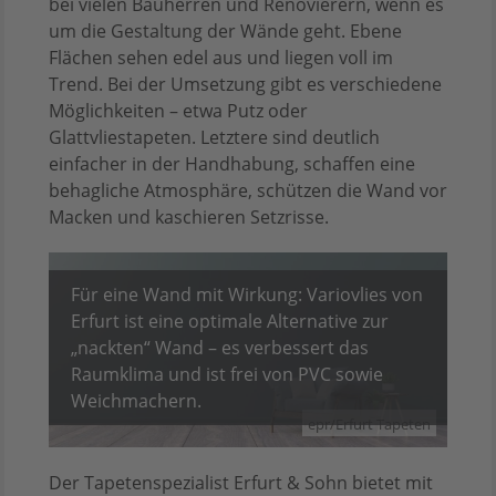
bei vielen Bauherren und Renovierern, wenn es
um die Gestaltung der Wände geht. Ebene
Flächen sehen edel aus und liegen voll im
Trend. Bei der Umsetzung gibt es verschiedene
Möglichkeiten – etwa Putz oder
Glattvliestapeten. Letztere sind deutlich
einfacher in der Handhabung, schaffen eine
behagliche Atmosphäre, schützen die Wand vor
Macken und kaschieren Setzrisse.
Für eine Wand mit Wirkung: Variovlies von
Erfurt ist eine optimale Alternative zur
„nackten“ Wand – es verbessert das
Raumklima und ist frei von PVC sowie
Weichmachern.
epr/Erfurt Tapeten
Der Tapetenspezialist Erfurt & Sohn bietet mit