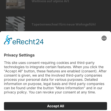
Wellness auf alpine Art
Tapetenwechsel fürs neue Wohngefühl
Bericht Tags
heizung
hausbau
keller
fliesen
smart home
zaun
förderung
wärme
holz
finanzierung
fotovoltaik
badezimmer
dämmung
renovieren
wintergarten
fußboden
sicherheit
sanieren
rund ums haus
immobilien