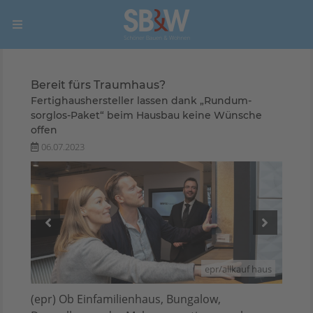
Bereit fürs Traumhaus?
Fertighaushersteller lassen dank „Rundum-
sorglos-Paket“ beim Hausbau keine Wünsche
offen
06.07.2023
 haus
epr/allkauf haus
(epr) Ob Einfamilienhaus, Bungalow,