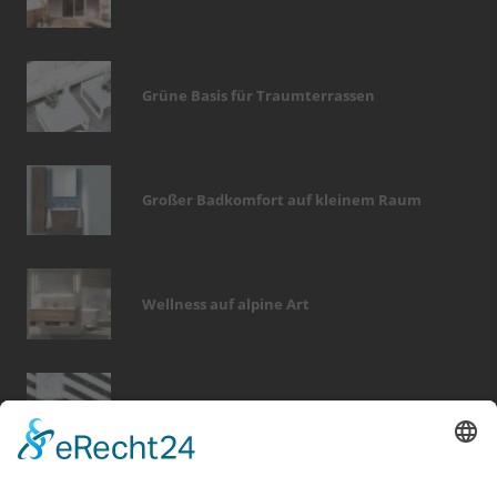
Grüne Basis für Traumterrassen
Großer Badkomfort auf kleinem Raum
Wellness auf alpine Art
Tapetenwechsel fürs neue Wohngefühl