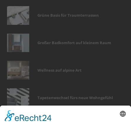
Grüne Basis für Traumterrassen
Großer Badkomfort auf kleinem Raum
Wellness auf alpine Art
Tapetenwechsel fürs neue Wohngefühl
Bericht Tags