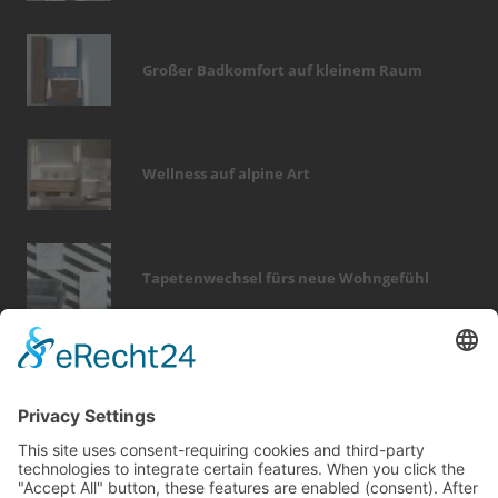
Großer Badkomfort auf kleinem Raum
Wellness auf alpine Art
Tapetenwechsel fürs neue Wohngefühl
Bericht Tags
renovieren
wintergarten
küche
beratung