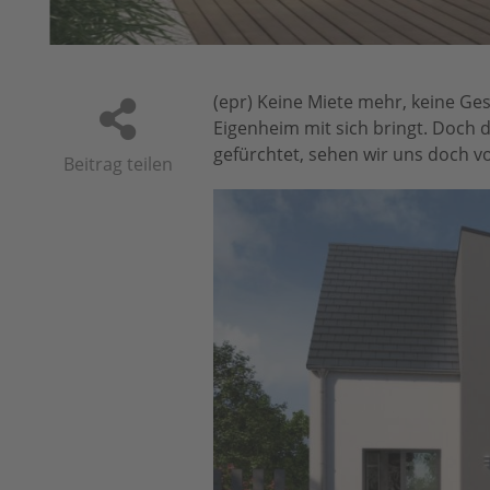
 haus
(epr) Keine Miete mehr, keine Ges
Eigenheim mit sich bringt. Doch d
gefürchtet, sehen wir uns doch v
Beitrag teilen