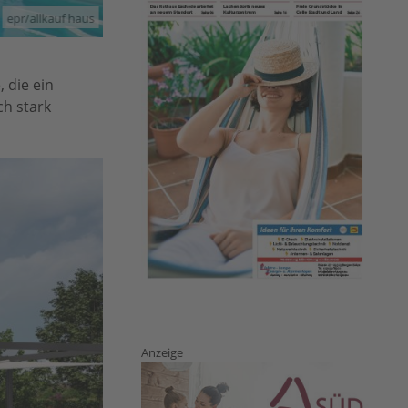
epr/allkauf haus
 die ein
ch stark
Anzeige