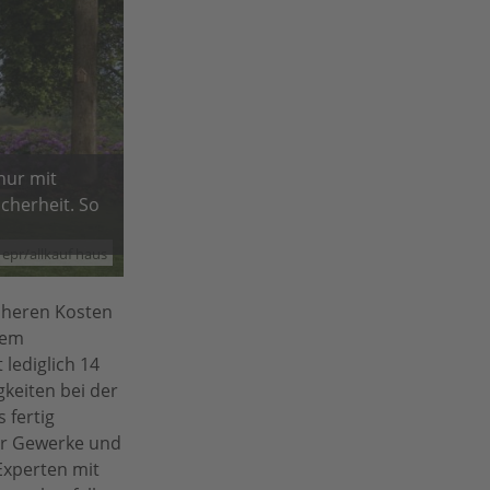
 nur mit
cherheit. So
epr/allkauf haus
öheren Kosten
dem
 lediglich 14
keiten bei der
 fertig
er Gewerke und
Experten mit