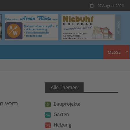
07 August 2026
MESSE
Alle Themen
aum vom
Bauprojekte
134
Garten
247
Heizung
142