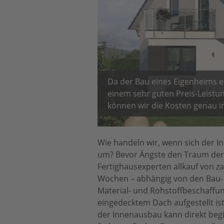
Da der Bau eines Eigenheims ein
einem sehr guten Preis-Leistun
können wir die Kosten genau im
Wie handeln wir, wenn sich der 
um? Bevor Ängste den Traum der e
Fertighausexperten allkauf von zah
Wochen – abhängig von den Bau- 
Material- und Rohstoffbeschaffun
eingedecktem Dach aufgestellt i
der Innenausbau kann direkt beg