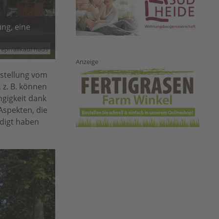
ung, eine
epr/allkauf haus
Anzeige
rstellung vom
 z. B. können
gigkeit dank
Aspekten, die
ndigt haben