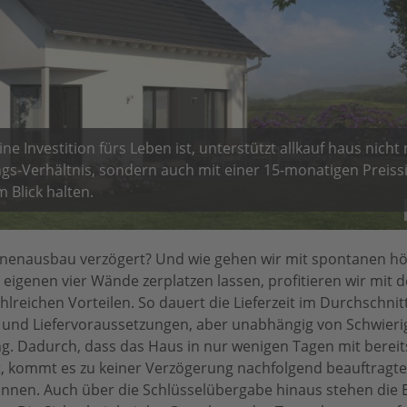
e Investition fürs Leben ist, unterstützt allkauf haus nicht
gs-Verhältnis, sondern auch mit einer 15-monatigen Preissi
 Blick halten.
Innenausbau verzögert? Und wie gehen wir mit spontanen h
igenen vier Wände zerplatzen lassen, profitieren wir mit 
lreichen Vorteilen. So dauert die Lieferzeit im Durchschnitt
und Liefervoraussetzungen, aber unabhängig von Schwierig
g. Dadurch, dass das Haus in nur wenigen Tagen mit bereits
st, kommt es zu keiner Verzögerung nachfolgend beauftragt
innen. Auch über die Schlüsselübergabe hinaus stehen die 