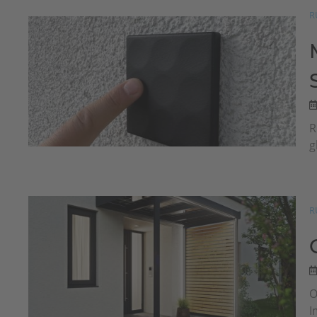
R
R
g
R
O
I