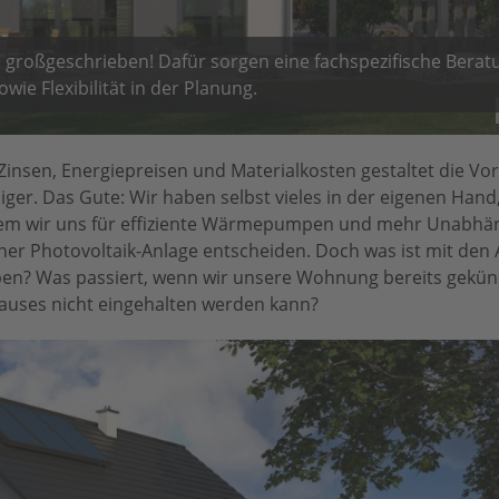
us großgeschrieben! Dafür sorgen eine fachspezifische Berat
wie Flexibilität in der Planung.
insen, Energiepreisen und Materialkosten gestaltet die Vo
er. Das Gute: Wir haben selbst vieles in der eigenen Hand,
ndem wir uns für effiziente Wärmepumpen und mehr Unabhän
ner Photovoltaik-Anlage entscheiden. Doch was ist mit den 
aben? Was passiert, wenn wir unsere Wohnung bereits gekü
ghauses nicht eingehalten werden kann?