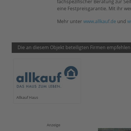
fachspezifischer Beratung zur Sei
eine Festpreisgarantie. Mit ihr w
Mehr unter
www.allkauf.de
und
w
Die an diesem Objekt beteiligten Firmen empfehlen
Allkauf Haus
Anzeige