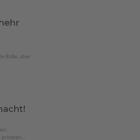
mehr
e Rolle, aber
macht!
en:
privaten...