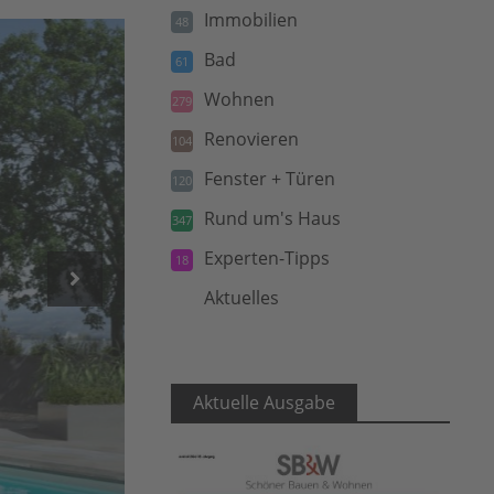
Immobilien
48
Bad
61
Wohnen
279
Renovieren
104
Fenster + Türen
120
Rund um's Haus
347
Experten-Tipps
18
Aktuelles
5
Aktuelle Ausgabe