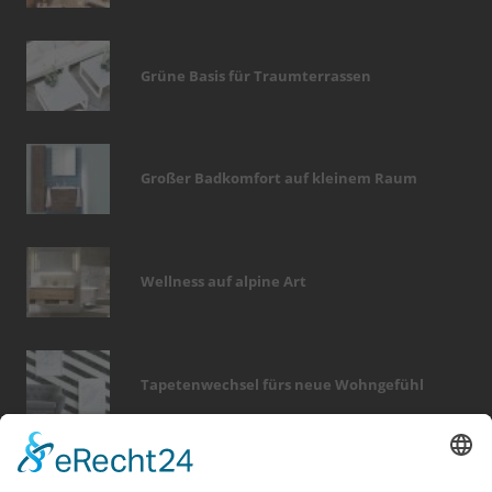
Grüne Basis für Traumterrassen
Großer Badkomfort auf kleinem Raum
Wellness auf alpine Art
Tapetenwechsel fürs neue Wohngefühl