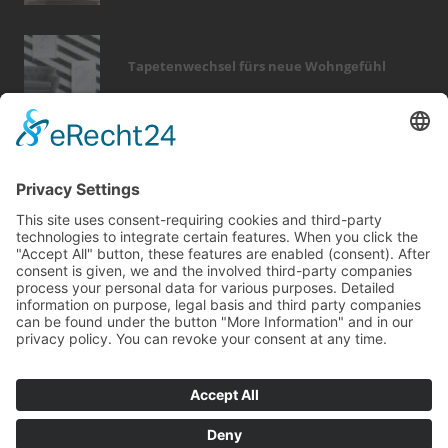
Tapetenwechsel fürs neue Wohngefühl
Bericht Tags
beratung
photovoltaik
finanzierung
sanieren
rund ums haus
kamin
immobilien
heizung
türen
smart home
keller
outdoor
wintergarten
entfeuchtung
renovieren
sicherheit
wellness
elektro
feuer
dämmung