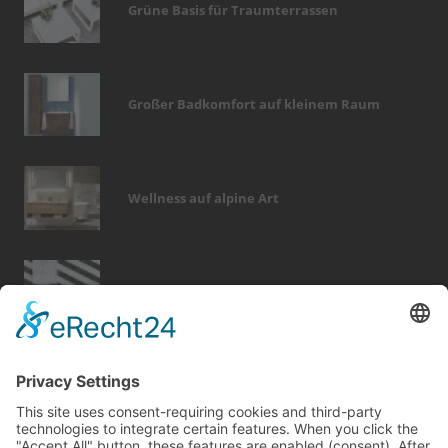
Grüne Basis für Traumterrassen
Großer Badkomfort auf kleinem Raum
Wellness auf alpine Art
Tapetenwechsel fürs neue Wohngefühl
Bericht Tags