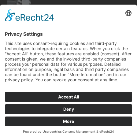
Bericht Tags
dekoration
sanieren
modernisieren
immobilien
wellness
keller
heizung
förderung
smart home
wintergarten
kamin
dach
möbel
küche
hausbau
garten
holz
fotovoltaik
zaun
feuer
Kontakt
Impressum
Datenschutz
© Copyright
mvc.medien