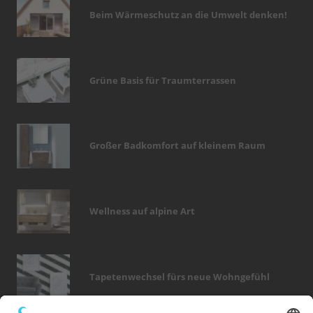
Beim Wärmeschutz an die Umwelt denken!
Grüne Basis für Traumterrassen
Großer Badkomfort auf kleinem Raum
Wellness auf alpine Art
Tapetenwechsel fürs neue Wohngefühl