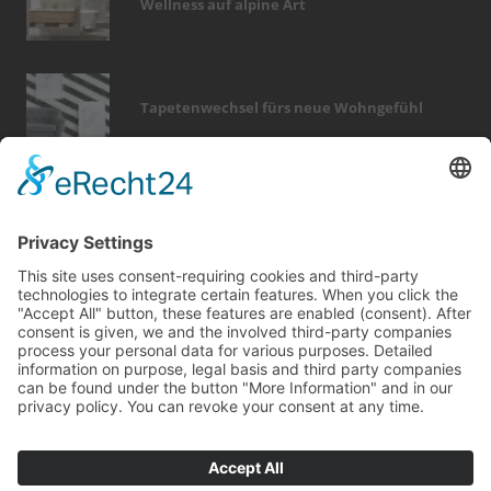
Wellness auf alpine Art
Tapetenwechsel fürs neue Wohngefühl
Bericht Tags
outdoor
holz
fliesen
garten
beratung
sanieren
dach
kamin
hausbau
modernisieren
photovoltaik
wärme
wellness
förderung
smart home
finanzierung
rund ums haus
möbel
zaun
renovieren