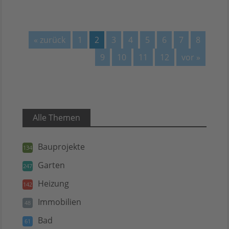
« zurück
1
2
3
4
5
6
7
8
9
10
11
12
vor »
Alle Themen
Bauprojekte
134
Garten
247
Heizung
142
Immobilien
48
Bad
61